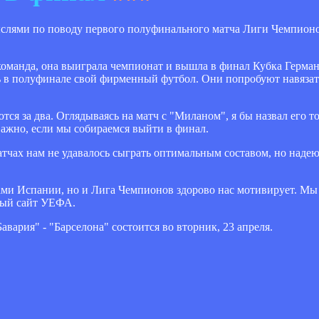
слями по поводу первого полуфинального матча Лиги Чемпион
я команда, она выиграла чемпионат и вышла в финал Кубка Герма
ть в полуфинале свой фирменный футбол. Они попробуют навязать
тся за два. Оглядываясь на матч с "Миланом", я бы назвал его то
 важно, если мы собираемся выйти в финал.
тчах нам не удавалось сыграть оптимальным составом, но надею
онами Испании, но и Лига Чемпионов здорово нас мотивирует. М
ьный сайт УЕФА.
ария" - "Барселона" состоится во вторник, 23 апреля.