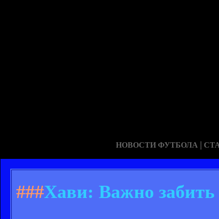
|
НОВОСТИ ФУТБОЛА
СТ
###
Хави: Важно забить 