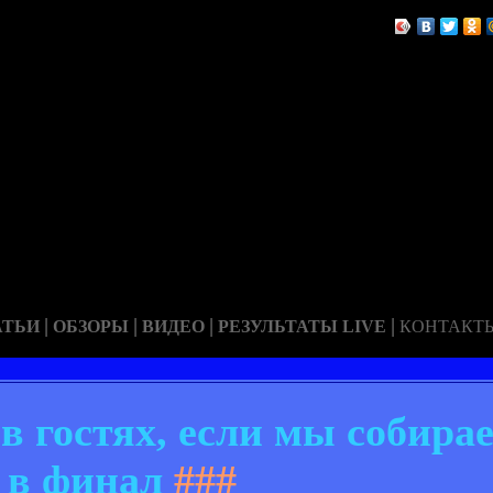
|
|
|
|
АТЬИ
ОБЗОРЫ
ВИДЕО
РЕЗУЛЬТАТЫ LIVE
КОНТАКТ
в гостях, если мы собир
в финал
###