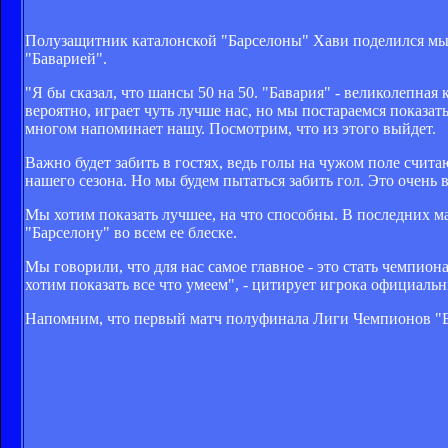
Полузащитник каталонской "Барселоны" Хави поделился мы
"Баварией".
"Я бы сказал, что шансы 50 на 50. "Бавария" - великолепна
вероятно, играет чуть лучше нас, но мы постараемся показа
многом напоминает нашу. Посмотрим, что из этого выйдет.
Важно будет забить в гостях, ведь голы на чужом поле считаю
нашего сезона. Но мы будем пытаться забить гол. Это очень
Мы хотим показать лучшее, на что способны. В последних ма
"Барселону" во всем ее блеске.
Мы говорили, что для нас самое главное - это стать чемпи
хотим показать все что умеем", - цитирует игрока официал
Напомним, что первый матч полуфинала Лиги Чемпионов "Бав