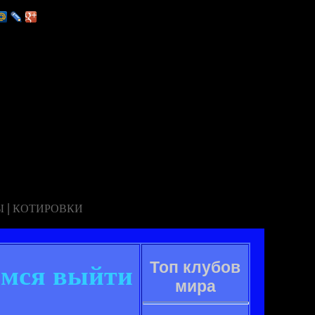
|
Ы
КОТИРОВКИ
Топ клубов
аемся выйти
мира