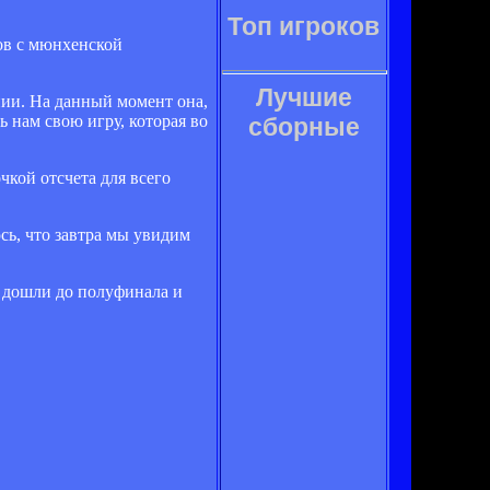
Топ игроков
ов с мюнхенской
Лучшие
нии. На данный момент она,
 нам свою игру, которая во
сборные
чкой отсчета для всего
сь, что завтра мы увидим
ы дошли до полуфинала и