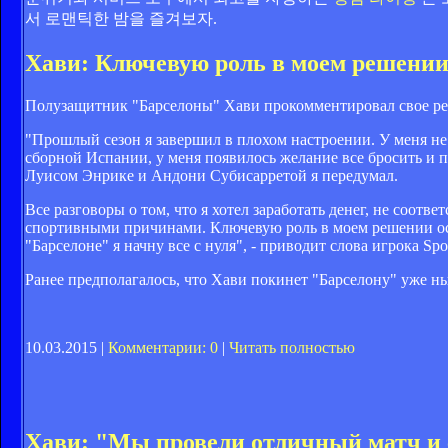
서 로맨틱한 밤을 즐겨보자.
Хави: Ключевую роль в моем решении
Полузащитник "Барселоны" Хави прокомментировал свое реш
"Прошлый сезон я завершил в плохом настроении. У меня не 
сборной Испании, у меня появилось желание все бросить и п
Луисом Энрике и Андони Субисарретой я передумал.
Все разговоры о том, что я хотел заработать денег, не соот
спортивными причинами. Ключевую роль в моем решении оста
"Барселоне" я начну все с нуля", - приводит слова игрока Spor
Ранее предполагалось, что Хави покинет "Барселону" уже н
10.03.2015 |
Комментарии: 0
|
Читать полностью
Хави: "Мы провели отличный матч и 