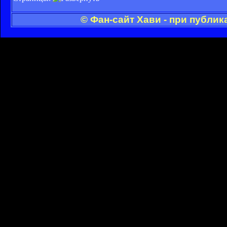
© Фан-сайт Хави - при публи