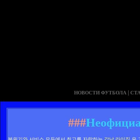
|
НОВОСТИ ФУТБОЛА
СТ
###
Неофициа
분위기와 서비스 모두에서 최고를 자랑하는
강남 라이징
은 