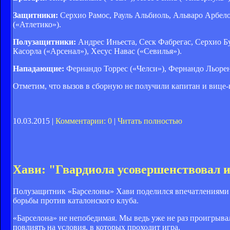
Защитники:
Серхио Рамос, Рауль Альбиоль, Альваро Арбелоа
(«Атлетико»).
Полузащитники:
Андрес Иньеста, Сеск Фабрегас, Серхио Бу
Касорла («Арсенал»), Хесус Навас («Севилья»).
Нападающие:
Фернандо Торрес («Челси»), Фернандо Льорент
Отметим, что вызов в сборную не получили капитан и вице
10.03.2015 |
Комментарии: 0
|
Читать полностью
Хави: "Гвардиола усовершенствовал 
Полузащитник «Барселоны» Хави поделился впечатлениями от
борьбы против каталонского клуба.
«Барселона» не непобедимая. Мы ведь уже не раз проигрывал
повлиять на условия, в которых проходит игра.